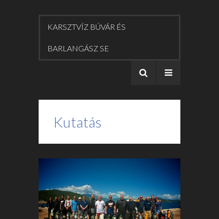
KARSZTVÍZ BÚVÁR ÉS
BARLANGÁSZ SE
Kutatás