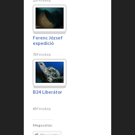
25
Fénykép
Ferenc József
expedíció
73
Fénykép
B24 Liberátor
45
Fénykép
Megosztás: