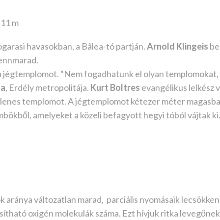
 11 m
ogarasi havasokban, a Bâlea-tó partján.
Arnold Klingeis
be
 fennmarad.
 a jégtemplomot. “Nem fogadhatunk el olyan templomokat,
za
, Erdély metropolitája.
Kurt Boltres
evangélikus lelkész 
iglenes templomot. A jégtemplomot kétezer méter magasb
bökből, amelyeket a közeli befagyott hegyi tóból vájtak ki
k aránya változatlan marad, parciális nyomásaik lecsökken
ítható oxigén molekulák száma. Ezt hívjuk ritka levegőne