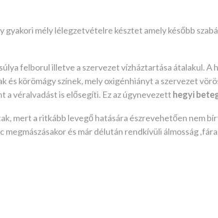
gy gyakori mély lélegzetvételre késztet amely később szab
lya felborul illetve a szervezet vízháztartása átalakul. A 
 ajak és körömágy színek, mely oxigénhiányt a szervezet vör
t a véralvadást is elősegíti. Ez az úgynevezett
hegyi bete
ak, mert a ritkább levegő hatására észrevehetően nem bírtu
nc megmászásakor és már délután rendkívüli álmosság ,fára