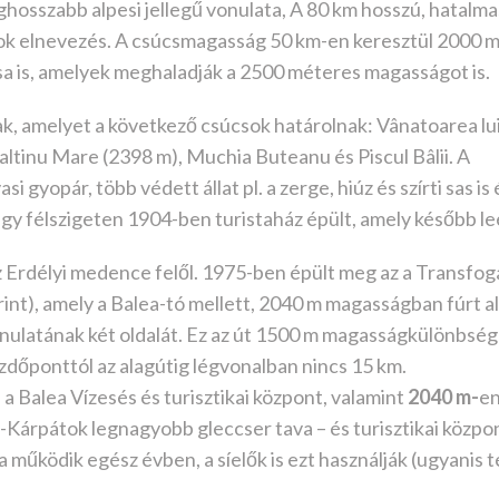
ghosszabb alpesi jellegű vonulata, A 80 km hosszú, hatalm
pok elnevezés. A csúcsmagasság 50 km-en keresztül 2000 m 
sa is, amelyek meghaladják a 2500 méteres magasságot is.
, amelyet a következő csúcsok határolnak: Vânatoarea lu
Paltinu Mare (2398 m), Muchia Buteanu és Piscul Bâlii. A
 gyopár, több védett állat pl. a zerge, hiúz és szírti sas is é
egy félszigeten 1904-ben turistaház épült, amely később le
 Erdélyi medence felől. 1975-ben épült meg az a Transfoga
int), amely a Balea-tó mellett, 2040 m magasságban fúrt 
onulatának két oldalát. Ez az út 1500 m magasságkülönbség
dőponttól az alagútig légvonalban nincs 15 km.
 Balea Vízesés és turisztikai központ, valamint
2040 m-
e
-Kárpátok legnagyobb gleccser tava – és turisztikai közpon
működik egész évben, a síelők is ezt használják (ugyanis t