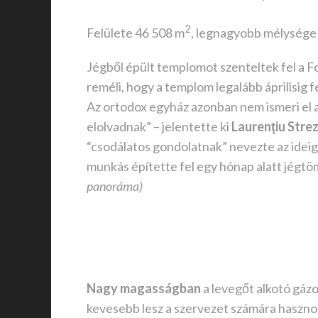
2
Felülete 46 508 m
, legnagyobb mélysége
Jégből épült templomot szenteltek fel a F
reméli, hogy a templom legalább áprilisig
Az ortodox egyház azonban nem ismeri el
elolvadnak” – jelentette ki
Laurenţiu Stre
“csodálatos gondolatnak” nevezte az ide
munkás építette fel egy hónap alatt jégtöm
panoráma)
Nagy magasságban
a levegőt alkotó gázo
kevesebb lesz a szervezet számára hasznos