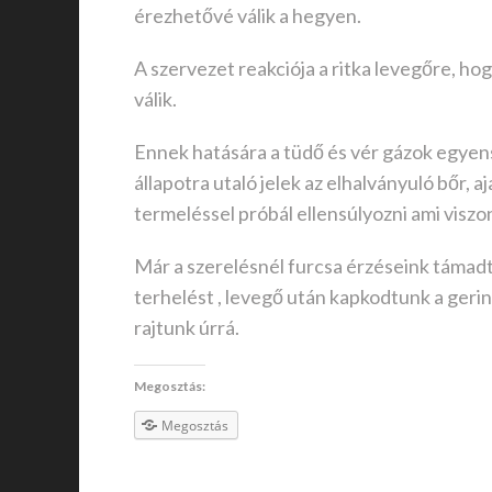
érezhetővé válik a hegyen.
A szervezet reakciója a ritka levegőre, ho
válik.
Ennek hatására a tüdő és vér gázok egyensú
állapotra utaló jelek az elhalványuló bőr,
termeléssel próbál ellensúlyozni ami viszon
Már a szerelésnél furcsa érzéseink támadt
terhelést , levegő után kapkodtunk a geri
rajtunk úrrá.
Megosztás:
Megosztás