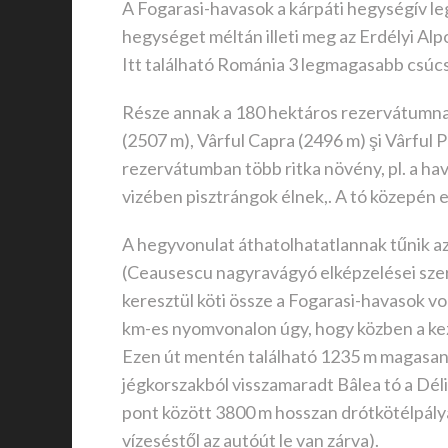
A Fogarasi-havasok a kárpáti hegységív le
hegységet méltán illeti meg az Erdélyi Al
Itt található Románia 3 legmagasabb csúc
Része annak a 180 hektáros rezervátumnak
(2507 m), Vârful Capra (2496 m) şi Vârful 
rezervátumban több ritka növény, pl. a havasi
vizében pisztrángok élnek,. A tó közepén 
A hegyvonulat áthatolhatatlannak tűnik az
(Ceausescu nagyravágyó elképzelései szer
keresztül köti össze a Fogarasi-havasok v
km-es nyomvonalon úgy, hogy közben a kez
Ezen út mentén található 1235 m magasan a
jégkorszakból visszamaradt Bâlea tó a Déli
pont között 3800 m hosszan drótkötélpálya 
vízeséstől az autóút le van zárva).