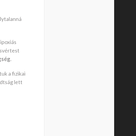
álytalanná
hipoxiás
ösvértest
gség
.
k a fizikai
dtság lett