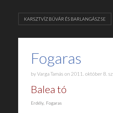
KARSZTVÍZ BÚVÁR ÉS BARLANGÁSZ SE
Fogaras
by Varga Tamás on 2011. október 8. s
Balea tó
Erdély, Fogaras