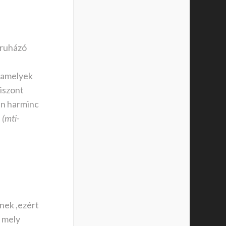
ruházó
 amelyek
viszont
an harminc
.
(mti-
nek ,ezért
k mely