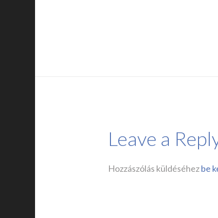
Leave a Repl
Hozzászólás küldéséhez
be k