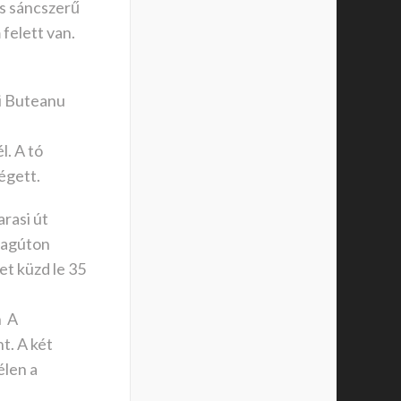
as sáncszerű
felett van.
i Buteanu
l. A tó
égett.
rasi út
alagúton
et küzd le 35
n A
t. A két
élen a