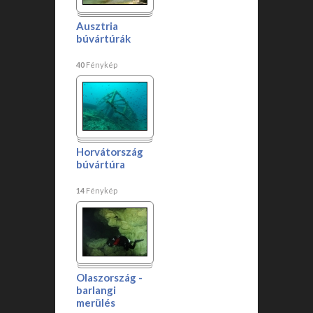
Ausztria
búvártúrák
40
Fénykép
Horvátország
búvártúra
14
Fénykép
Olaszország -
barlangi
merülés