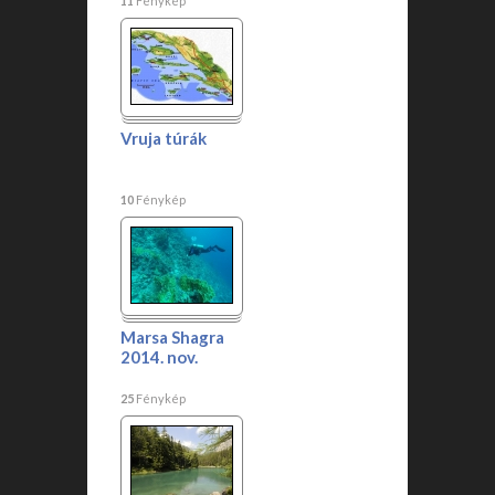
11
Fénykép
Vruja túrák
10
Fénykép
Marsa Shagra
2014. nov.
25
Fénykép