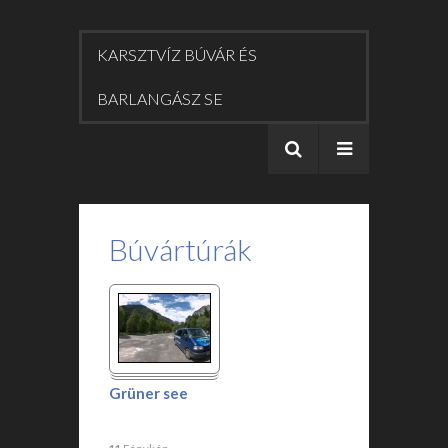
KARSZTVÍZ BÚVÁR ÉS
BARLANGÁSZ SE
Búvártúrák
Grüner see