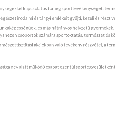
enységekkel kapcsolatos tömeg sporttevékenységet, termé
égészet irodalmi és tárgyi emlékeit gyűjti, kezeli és részt
nkaképességűek, és más hátrányos helyzetű gyermekek, f
gyanezen csoportok számára sportoktatás, természet és k
észettisztítási akciókban való tevékeny részvétel, a ter
asága név alatt működő csapat ezentúl sportegyesületkén