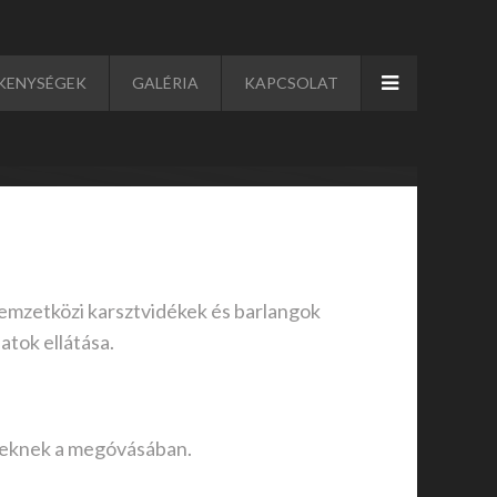
KENYSÉGEK
GALÉRIA
KAPCSOLAT
 nemzetközi karsztvidékek és barlangok
atok ellátása.
tékeknek a megóvásában.