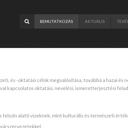
ás
BEMUTATKOZÁS
AKTUÁLIS
TEVÉ
eti, és -oktatási célok megvalósítása, továbbá a hazai és
al kapcsolatos oktatási, nevelési, ismeretterjesztési felad
 felszín alatti vizeknek, mint kulturális és természeti ér
várszervezetekkel.