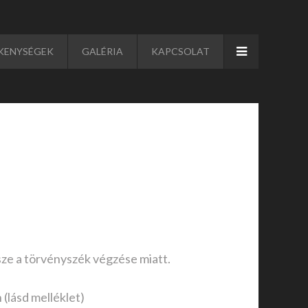
KENYSÉGEK
GALÉRIA
KAPCSOLAT
sze a törvényszék végzése miatt.
(lásd melléklet)