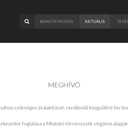
BEMUTATKOZÁS
AKTUÁLIS
TEVÉ
MEGHÍVÓ
ához szükséges átalakítását, rendkívüli közgyűlést hív ös
rkezetbe foglalása a Miskolci törvényszék végzése alapján 