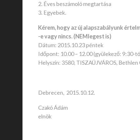
2. Éves beszámoló megtartása
3. Egyebek.
Kérem, hogy az új alapszabályunk értelmé
-e vagy nincs. (NEMlegest is)
Dátum: 2015.10.23 péntek
Időpont: 10.00 – 12.00 (gyülekező: 9:30-tó
Helyszín: 3580, TISZAÚJVÁROS, Bethlen Gá
Debrecen, 2015.10.12.
Czakó Ádám
elnök