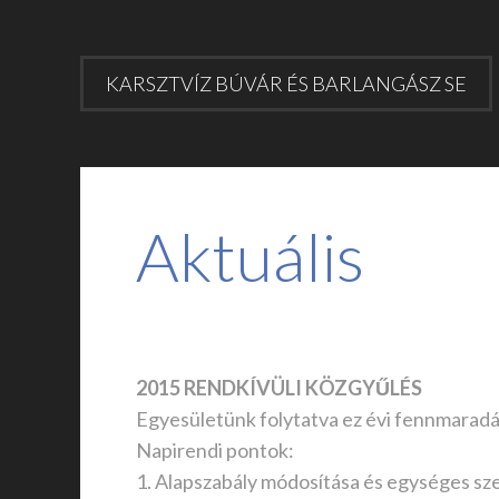
KARSZTVÍZ BÚVÁR ÉS BARLANGÁSZ SE
Aktuális
2015 RENDKÍVÜLI KÖZGYŰLÉS
Egyesületünk folytatva ez évi fennmaradás
Napirendi pontok:
1. Alapszabály módosítása és egységes sze