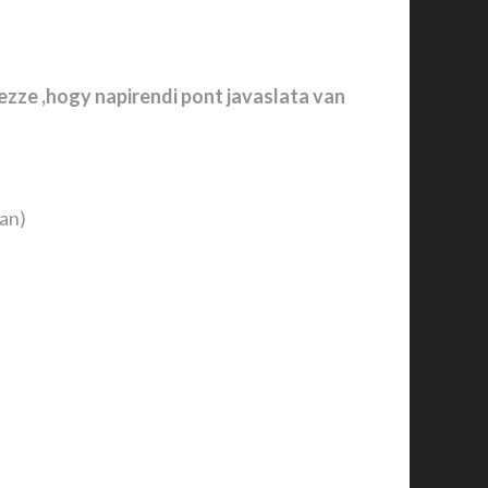
lezze ,hogy napirendi pont javaslata van
an)