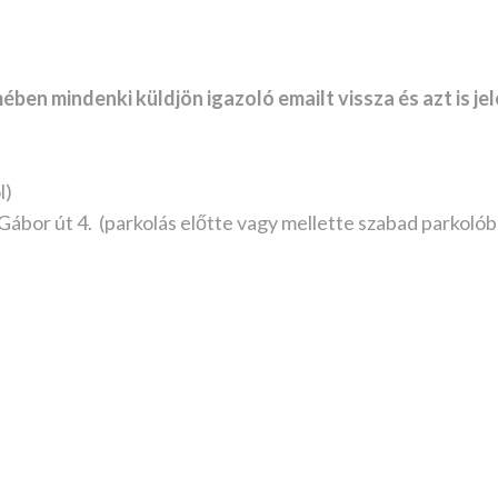
ben mindenki küldjön igazoló emailt vissza és azt is je
l)
bor út 4. (parkolás előtte vagy mellette szabad parkolób