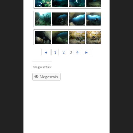
◄
1
2
3
4
►
Megosztás:
Megosztás