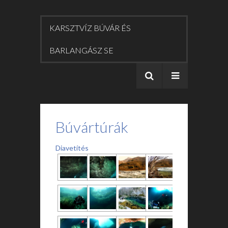
KARSZTVÍZ BÚVÁR ÉS
BARLANGÁSZ SE
Búvártúrák
Diavetítés