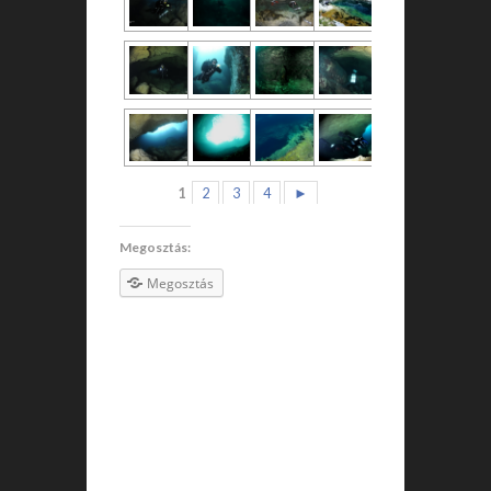
1
2
3
4
►
Megosztás:
Megosztás