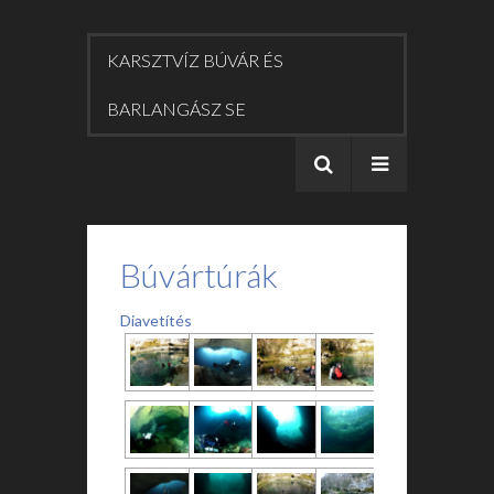
KARSZTVÍZ BÚVÁR ÉS
BARLANGÁSZ SE
Búvártúrák
Diavetítés