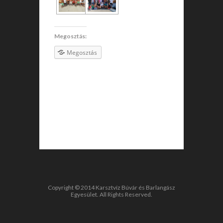
Megosztás:
Megosztás
Copyright © 2014 Karsztvíz Búvár és Barlangász
Egyesület. All Rights Reserved.