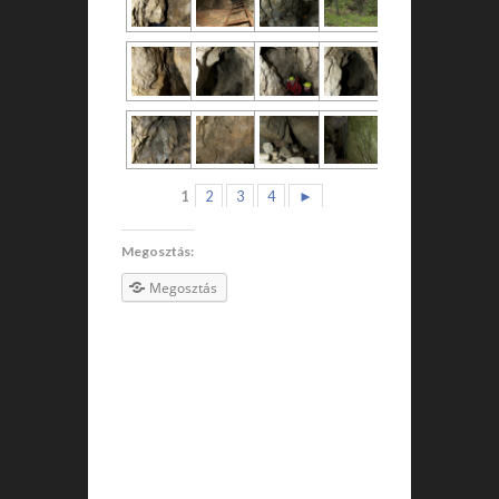
1
2
3
4
►
Megosztás:
Megosztás