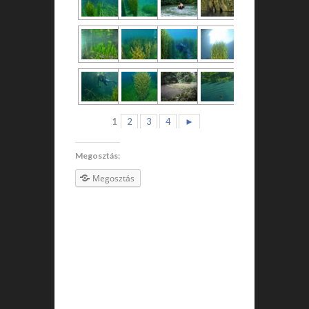
1
2
3
4
►
Megosztás:
Megosztás