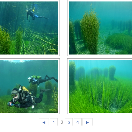
◄
1
2
3
4
►