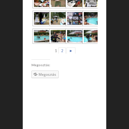
1
2
►
Megosztás:
Megosztás